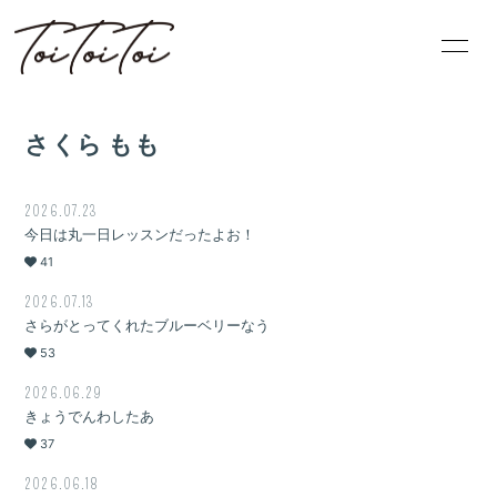
HOME
PROFILE
さくら もも
INFORMATION
SCHEDULE
2026.07.23
DISCOGRAPHY
BLOG
今日は丸一日レッスンだったよお！
41
VIDEO
MOVIE
2026.07.13
さらがとってくれたブルーベリーなう
53
2026.06.29
きょうでんわしたあ
37
無料会員登録
ログイン
2026.06.18