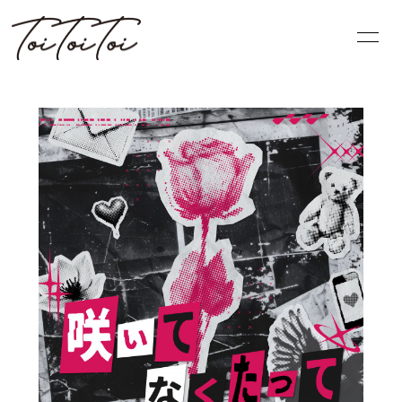
HOME
PROFILE
INFORMATION
SCHEDULE
DISCOGRAPHY
BLOG
VIDEO
MOVIE
無料会員登録
ログイン