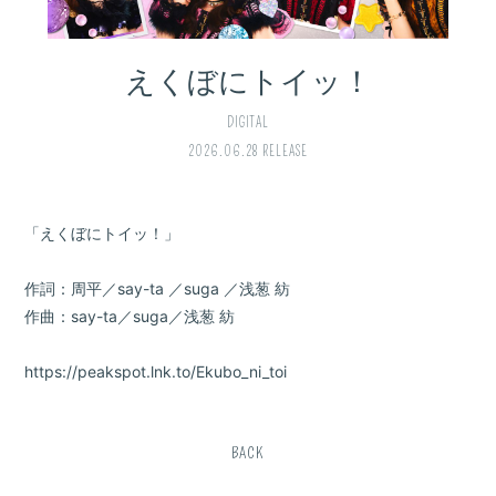
えくぼにトイッ！
DIGITAL
2026.06.28 RELEASE
「えくぼにトイッ！」
作詞：周平／say-ta ／suga ／浅葱 紡
作曲：say-ta／suga／浅葱 紡
https://peakspot.lnk.to/Ekubo_ni_toi
BACK