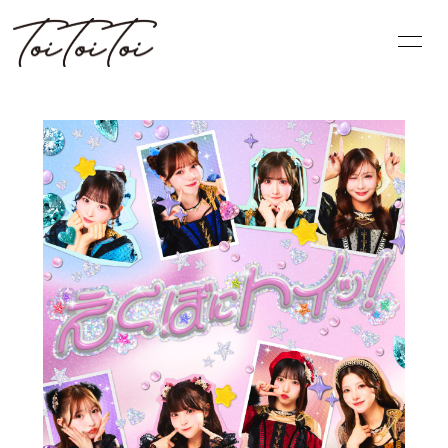
HOME
PROFILE
INFORMATION
SCHEDULE
DISCOGRAPHY
BLOG
VIDEO
MOVIE
無料会員登録
ログイン