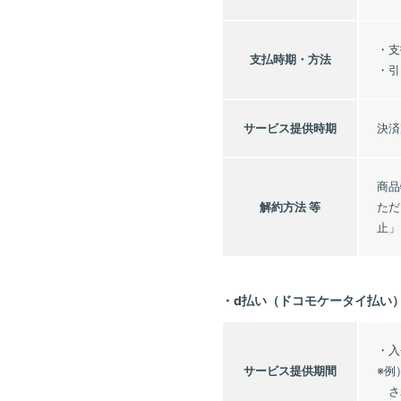
・支
支払時期・
方法
・引
サービス
提供時期
決済
商品
解約方法 等
ただ
止」
・d払い（ドコモケータイ払い
・入
サービス
提供期間
※例
さ