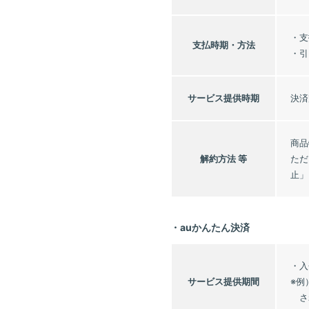
・支
支払時期・
方法
・引
サービス
提供時期
決済
商品
解約方法 等
ただ
止」
・auかんたん決済
・入
サービス
提供期間
※例
さ