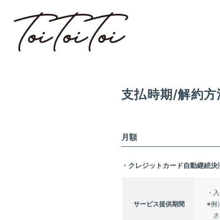
支払時期/解約
月額
・クレジットカード自動継続決
・入
サービス
提供期間
※例
さ