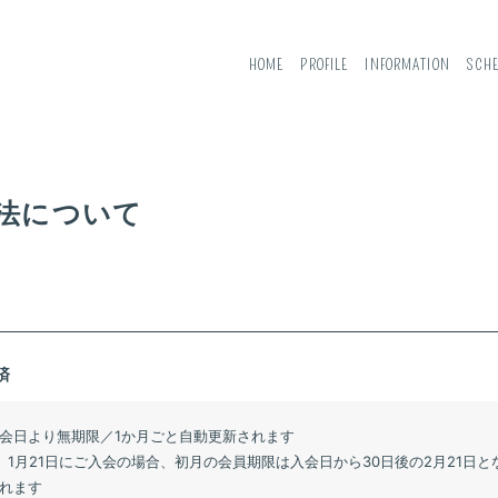
HOME
PROFILE
INFORMATION
SCH
方法について
済
会日より無期限／1か月ごと自動更新されます
）1月21日にご入会の場合、初月の会員期限は入会日から30日後の2月21日と
れます