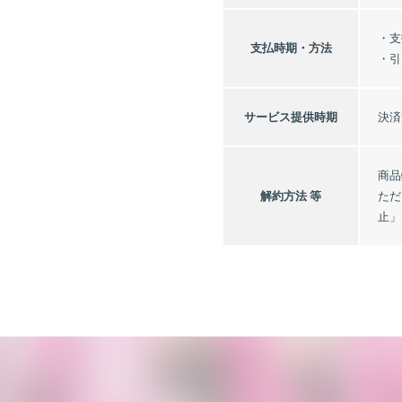
・支
支払時期・
方法
・引
サービス
提供時期
決済
商品
解約方法 等
ただ
止」