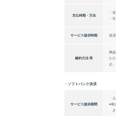
・支
支払時期・
方法
・引
サービス
提供時期
決済
商品
解約方法 等
ただ
止」
・ソフトバンク決済
・入
サービス
提供期間
※例
さ