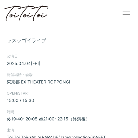
HOME
PROFILE
ッスッゴイライブ
INFORMATION
SCHEDULE
公演日
DISCOGRAPHY
BLOG
2025.04.04
[FRI]
開催場所・会場
VIDEO
MOVIE
東京都
EX THEATER ROPPONGI
OPEN/START
15:00 / 15:30
時間
🎤19:40~20:05 📸21:00~22:15（終演後）
無料会員登録
ログイン
出演
Toi Toi Toi/GANG PARADE/JamsCollection/SWEET