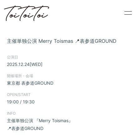
HOME
PROFILE
主催単独公演 Merry Toismas 📍表参道GROUND
INFORMATION
SCHEDULE
公演日
DISCOGRAPHY
BLOG
2025.12.24
[WED]
開催場所・会場
VIDEO
MOVIE
東京都
表参道GROUND
OPEN/START
19:00 / 19:30
INFO
主催単独公演 『Merry Toismas』
無料会員登録
ログイン
📍表参道GROUND