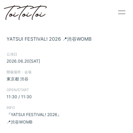
HOME
PROFILE
YATSUI FESTIVAL! 2026 📍渋谷WOMB
INFORMATION
SCHEDULE
公演日
DISCOGRAPHY
BLOG
2026.06.20
[SAT]
開催場所・会場
VIDEO
MOVIE
東京都
渋谷
OPEN/START
11:30 / 11:30
INFO
『YATSUI FESTIVAL! 2026』
無料会員登録
ログイン
📍渋谷WOMB