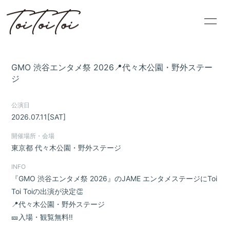
HOME
PROFILE
GMO 渋谷エンタメ祭 2026📍代々木公園・野外ステー
INFORMATION
SCHEDULE
ジ
DISCOGRAPHY
BLOG
公演日
2026.07.11
[SAT]
VIDEO
MOVIE
開催場所・会場
東京都
代々木公園・野外ステージ
INFO
『GMO 渋谷エンタメ祭 2026』のJAME エンタメステージにToi
Toi Toiの出演が決定👏
📍代々木公園・野外ステージ
無料会員登録
ログイン
🎫入場・観覧無料‼️