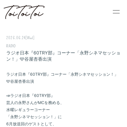
HOME
PROFILE
2026.06.24
[Wed]
INFORMATION
SCHEDULE
RADIO
ラジオ日本『60TRY部』コーナー「永野シネマセッショ
DISCOGRAPHY
BLOG
ン！」🩵谷屋杏香出演
VIDEO
MOVIE
ラジオ日本『60TRY部』コーナー「永野シネマセッション！」
🩵谷屋杏香出演
📣ラジオ日本『60TRY部』
芸人の永野さんがMCを務める、
水曜レギュラーコーナー
無料会員登録
ログイン
「永野シネマセッション！」に
6月放送回のゲストとして、