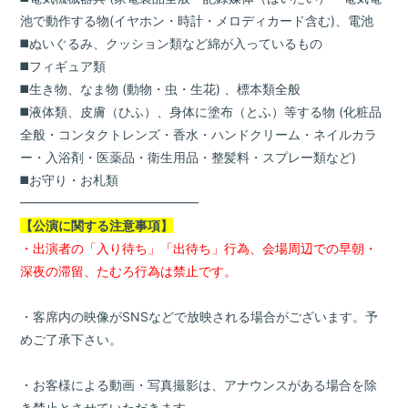
池で動作する物(イヤホン・時計・メロディカード含む)、電池
◼️ぬいぐるみ、クッション類など綿が入っているもの
◼️フィギュア類
◼️生き物、なま物 (動物・虫・生花) 、標本類全般
◼️液体類、皮膚（ひふ）、身体に塗布（とふ）等する物 (化粧品
全般・コンタクトレンズ・香水・ハンドクリーム・ネイルカラ
ー・入浴剤・医薬品・衛生用品・整髪料・スプレー類など)
◼️お守り・お札類
━━━━━━━━━━━━━━
【公演に関する注意事項】
・出演者の「入り待ち」「出待ち」行為、会場周辺での早朝・
深夜の滞留、たむろ行為は禁止です。
・客席内の映像がSNSなどで放映される場合がございます。予
めご了承下さい。
・お客様による動画・写真撮影は、アナウンスがある場合を除
き禁止とさせていただきます。