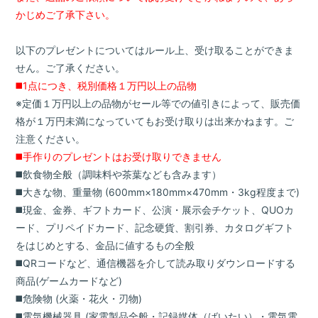
かじめご了承下さい。
以下のプレゼントについてはルール上、受け取ることができま
せん。ご了承ください。
◼️1点につき、税別価格１万円以上の品物
※定価１万円以上の品物がセール等での値引きによって、販売価
格が１万円未満になっていてもお受け取りは出来かねます。ご
注意ください。
◼️手作りのプレゼントはお受け取りできません
◼️飲食物全般（調味料や茶葉なども含みます）
◼️大きな物、重量物 (600mm×180mm×470mm・3kg程度まで)
◼️現金、金券、ギフトカード、公演・展示会チケット、QUOカ
ード、プリペイドカード、記念硬貨、割引券、カタログギフト
をはじめとする、金品に値するもの全般
◼️QRコードなど、通信機器を介して読み取りダウンロードする
商品(ゲームカードなど)
◼️危険物 (火薬・花火・刃物)
◼️電気機械器具 (家電製品全般・記録媒体（ばいたい）・電気電