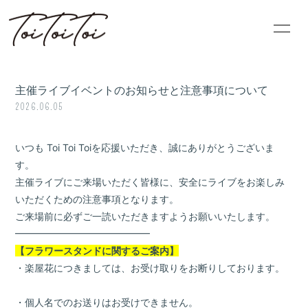
HOME
PROFILE
主催ライブイベントのお知らせと注意事項について
INFORMATION
SCHEDULE
2026.06.05
DISCOGRAPHY
BLOG
いつも Toi Toi Toiを応援いただき、誠にありがとうございま
す。
VIDEO
MOVIE
主催ライブにご来場いただく皆様に、安全にライブをお楽しみ
いただくための注意事項となります。
ご来場前に必ずご一読いただきますようお願いいたします。
━━━━━━━━━━━━━━
【フラワースタンドに関するご案内】
・楽屋花につきましては、お受け取りをお断りしております。
無料会員登録
ログイン
・個人名でのお送りはお受けできません。